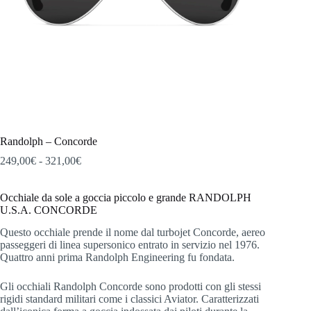
Randolph – Concorde
Fascia
249,00
€
-
321,00
€
di
prezzo:
Occhiale da sole a goccia piccolo e grande RANDOLPH
da
U.S.A. CONCORDE
249,00€
a
Questo occhiale prende il nome dal turbojet Concorde, aereo
321,00€
passeggeri di linea supersonico entrato in servizio nel 1976.
Quattro anni prima Randolph Engineering fu fondata.
Gli occhiali Randolph Concorde sono prodotti con gli stessi
rigidi standard militari come i classici Aviator. Caratterizzati