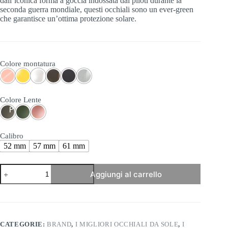
dall’iconica forma a goccia indossata dai piloti durante la
seconda guerra mondiale, questi occhiali sono un ever-green
che garantisce un’ottima protezione solare.
Colore montatura
Colore Lente
Calibro
52 mm
57 mm
61 mm
Randolph
Aggiungi al carrello
-
Concorde
quantità
CATEGORIE:
BRAND
,
I MIGLIORI OCCHIALI DA SOLE
,
I