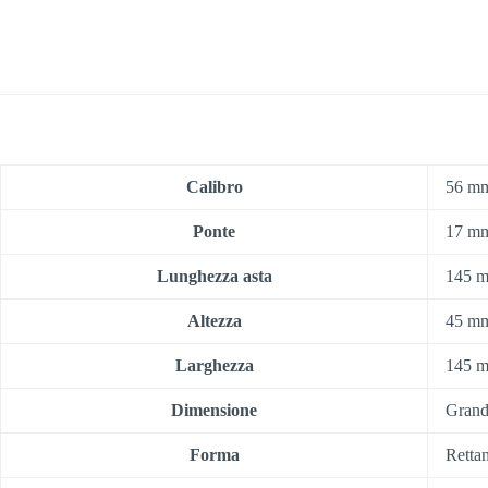
Calibro
56 m
Ponte
17 m
Lunghezza asta
145 
Altezza
45 m
Larghezza
145 
Dimensione
Gran
Forma
Retta