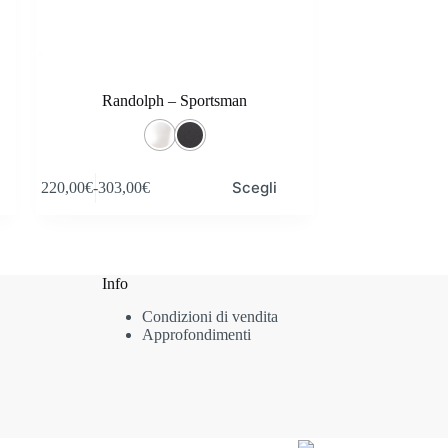
Randolph – Sportsman
Questo
Scegli
220,00
€
-
303,00
€
prodotto
Fascia
ha
di
più
prezzo:
varianti.
da
Le
220,00€
opzioni
Info
a
possono
303,00€
Condizioni di vendita
essere
Approfondimenti
scelte
nella
pagina
del
prodotto