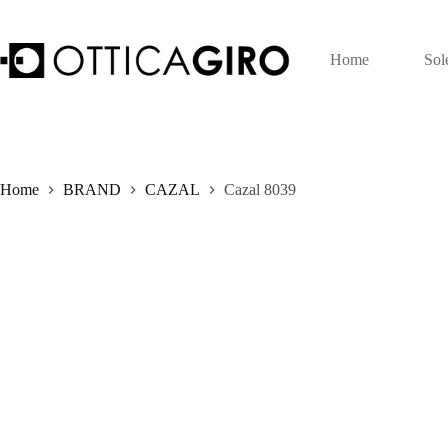
Salta
al
contenuto
Home
Sol
Home
BRAND
CAZAL
Cazal 8039