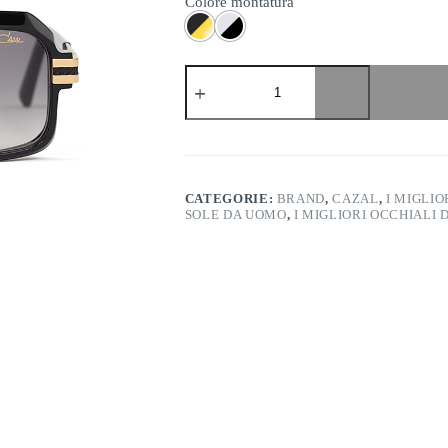
Colore montatura
Cazal
8039
quantità
CATEGORIE:
BRAND
,
CAZAL
,
I MIGLIO
SOLE DA UOMO
,
I MIGLIORI OCCHIALI