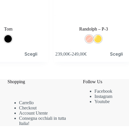
Tom
Randolph – P-3
Questo
Scegli
Scegli
239,00
€
-
249,00
€
prodotto
Fascia
ha
di
più
prezzo:
varianti.
da
Le
239,00€
opzioni
Shopping
Follow Us
a
possono
249,00€
Facebook
essere
Instagram
scelte
Youtube
nella
Carrello
pagina
Checkout
del
Account Utente
prodotto
Consegna occhiali in tutta
Italia!