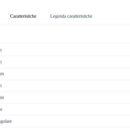
Caratteristiche
Legenda caratteristiche
m
m
mm
m
mm
de
ngolare