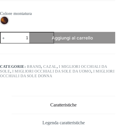
Colore montatura
Cazal
Aggiungi al carrello
Legends
990
quantità
CATEGORIE:
BRAND
,
CAZAL
,
I MIGLIORI OCCHIALI DA
SOLE
,
I MIGLIORI OCCHIALI DA SOLE DA UOMO
,
I MIGLIORI
OCCHIALI DA SOLE DONNA
Caratteristiche
Legenda caratteristiche