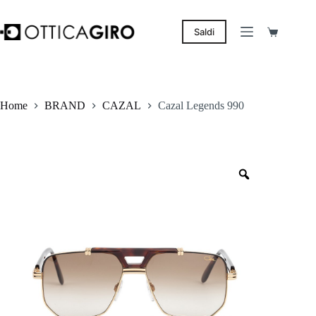
Salta
al
contenuto
Saldi
Carrello
Home
BRAND
CAZAL
Cazal Legends 990
Zoom