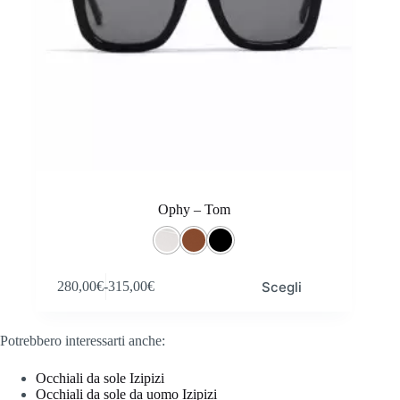
Ophy – Tom
Questo
Scegli
280,00
€
-
315,00
€
prodotto
Fascia
ha
di
più
prezzo:
varianti.
Potrebbero interessarti anche:
da
Le
280,00€
opzioni
a
Occhiali da sole Izipizi
possono
315,00€
Occhiali da sole da uomo Izipizi