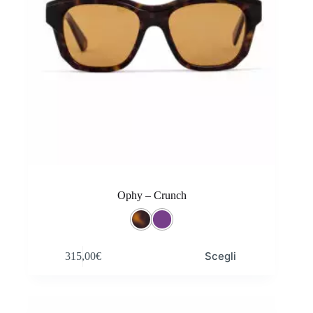
Ophy – Crunch
Questo
Scegli
315,00
€
prodotto
ha
più
varianti.
Le