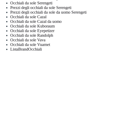
essere
Occhiali da sole Serengeti
scelte
Prezzi degli occhiali da sole Serengeti
nella
Prezzi degli occhiali da sole da uomo Serengeti
pagina
Occhiali da sole Cazal
del
Occhiali da sole Cazal da uomo
prodotto
Occhiali da sole Kuboraum
Occhiali da sole Eyepetizer
Occhiali da sole Randolph
Occhiali da sole Vava
Occhiali da sole Vuarnet
ListaBrandOcchiali