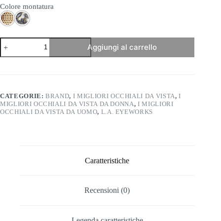
Colore montatura
l.a.
Aggiungi al carrello
Eyeworks
-
Cowgirl
quantità
CATEGORIE:
BRAND
,
I MIGLIORI OCCHIALI DA VISTA
,
I
MIGLIORI OCCHIALI DA VISTA DA DONNA
,
I MIGLIORI
OCCHIALI DA VISTA DA UOMO
,
L.A. EYEWORKS
Caratteristiche
Recensioni (0)
Legenda caratteristiche