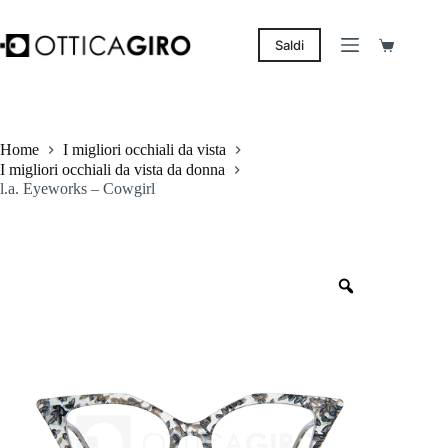
Salta
al
contenuto
Saldi
Carrello
Home
I migliori occhiali da vista
I migliori occhiali da vista da donna
l.a. Eyeworks – Cowgirl
Zoom