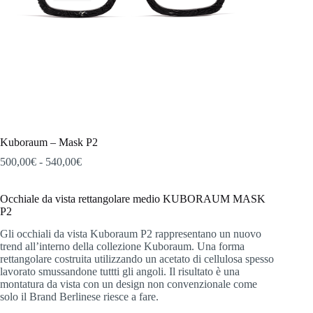
Kuboraum – Mask P2
Fascia
500,00
€
-
540,00
€
di
prezzo:
Occhiale da vista rettangolare medio KUBORAUM MASK
da
P2
500,00€
a
Gli occhiali da vista Kuboraum P2 rappresentano un nuovo
540,00€
trend all’interno della collezione Kuboraum. Una forma
rettangolare costruita utilizzando un acetato di cellulosa spesso
lavorato smussandone tuttti gli angoli. Il risultato è una
montatura da vista con un design non convenzionale come
solo il Brand Berlinese riesce a fare.