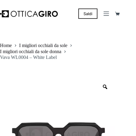
Salta
al
contenuto
Saldi
Carrello
Home
I migliori occhiali da sole
I migliori occhiali da sole donna
Vava WL0004 – White Label
Zoom