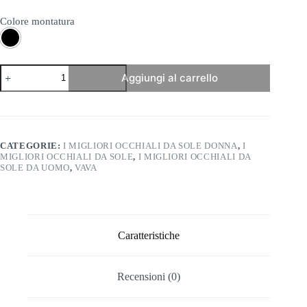
Colore montatura
Vava
Aggiungi al carrello
WL0004
-
White
Label
quantità
CATEGORIE:
I MIGLIORI OCCHIALI DA SOLE DONNA
,
I
MIGLIORI OCCHIALI DA SOLE
,
I MIGLIORI OCCHIALI DA
SOLE DA UOMO
,
VAVA
Caratteristiche
Recensioni (0)