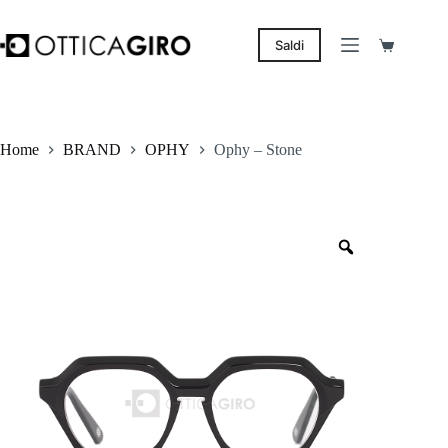
Salta
al
contenuto
Saldi
Carrello
Home
BRAND
OPHY
Ophy – Stone
Zoom