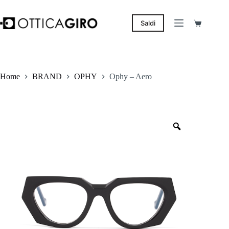
Salta
al
contenuto
Saldi
Carrello
Home
BRAND
OPHY
Ophy – Aero
Zoom