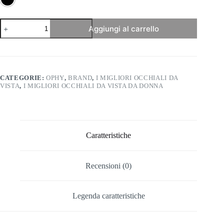
Ophy
Aggiungi al carrello
-
Aero
quantità
CATEGORIE:
OPHY
,
BRAND
,
I MIGLIORI OCCHIALI DA
VISTA
,
I MIGLIORI OCCHIALI DA VISTA DA DONNA
Caratteristiche
Recensioni (0)
Legenda caratteristiche