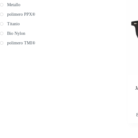
posson
Metallo
essere
scelte
polimero PPX®
nella
pagina
Titanio
del
Bio Nylon
prodott
polimero TMI®
J
Questo
prodott
ha
più
varianti
Le