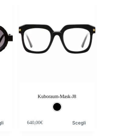
opzioni
possono
essere
scelte
nella
pagina
del
prodotto
Kuboraum-Mask-J8
Questo
li
Scegli
640,00
€
prodotto
ha
più