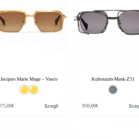
scelte
nella
pagina
del
o
prodotto
Jacques Marie Mage – Vasco
Kuboraum-Mask-Z51
Questo
Scegli
Sceg
975,00
€
950,00
€
o
prodotto
ha
più
.
varianti.
Le
opzioni