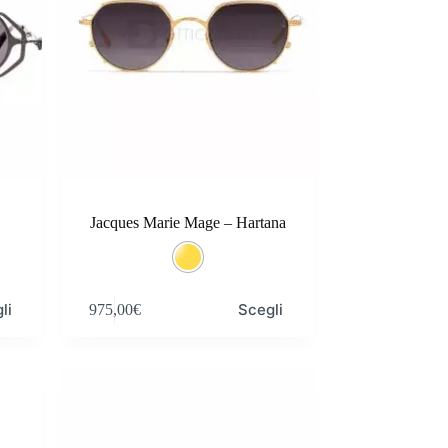
Jacques Marie Mage – Hartana
Questo
li
Scegli
975,00
€
prodotto
ha
più
varianti.
Le
opzioni
possono
essere