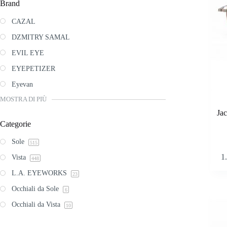
Brand
CAZAL
DZMITRY SAMAL
EVIL EYE
EYEPETIZER
Eyevan
MOSTRA DI PIÙ
Ja
Categorie
Sole
515
Questo
1
Vista
prodott
448
ha
L.A. EYEWORKS
23
più
varianti
Occhiali da Sole
6
Le
opzioni
Occhiali da Vista
10
posson
essere