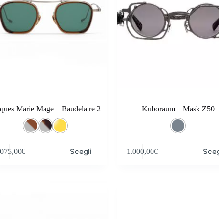
cques Marie Mage – Baudelaire 2
Kuboraum – Mask Z50
Questo
Scegli
Sceg
.075,00
€
1.000,00
€
o
prodotto
ha
più
.
varianti.
Le
opzioni
o
possono
essere