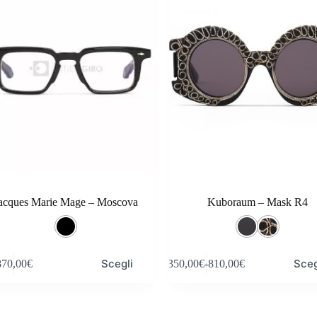
o
possono
essere
scelte
nella
pagina
del
o
prodotto
acques Marie Mage – Moscova
Kuboraum – Mask R4
Questo
Scegli
Sceg
870,00
€
350,00
€
-
810,00
€
o
prodotto
Fascia
ha
di
più
prezzo:
.
varianti.
da
Le