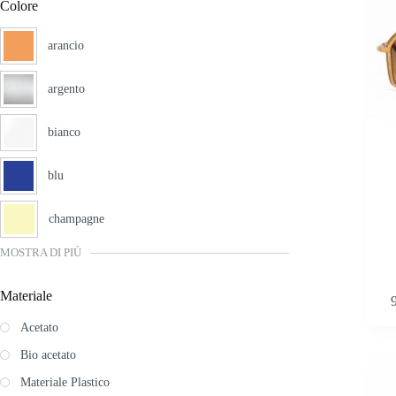
Colore
scelte
nella
pagina
arancio
del
prodott
argento
bianco
blu
champagne
MOSTRA DI PIÙ
Questo
Materiale
prodott
ha
Acetato
più
varianti
Bio acetato
Le
Materiale Plastico
opzioni