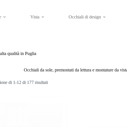
e
Vista
Occhiali di design
alta qualità in Puglia
Occhiali da sole, premontati da lettura e montature da vista
Ordina
one di 1-12 di 177 risultati
in
base
al
più
recente