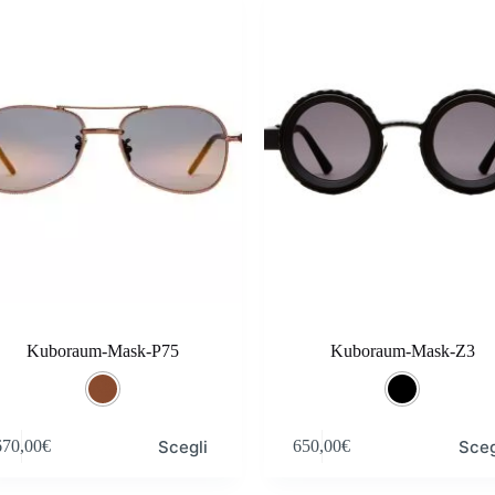
350,00€
opzioni
a
o
possono
810,00€
essere
scelte
nella
pagina
del
o
prodotto
Kuboraum-Mask-P75
Kuboraum-Mask-Z3
Questo
Scegli
Sceg
670,00
€
650,00
€
o
prodotto
ha
più