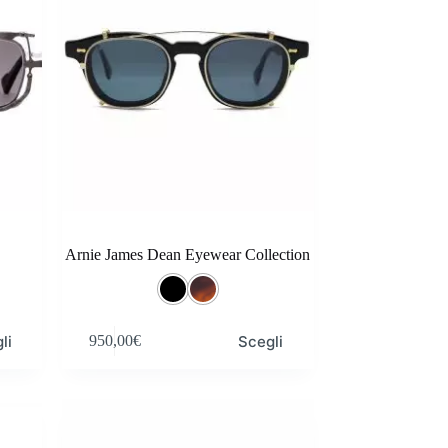
scelte
nella
pagina
del
prodotto
Arnie James Dean Eyewear Collection
Questo
li
Scegli
950,00
€
prodotto
ha
più
varianti.
Le
opzioni