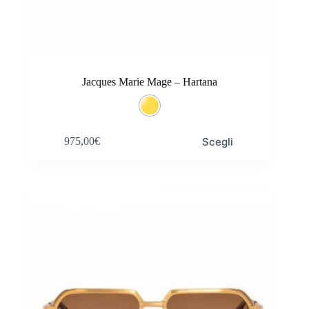
Jacques Marie Mage – Hartana
Questo
Scegli
975,00
€
prodotto
ha
più
varianti.
Le
opzioni
possono
essere
scelte
nella
pagina
del
prodotto