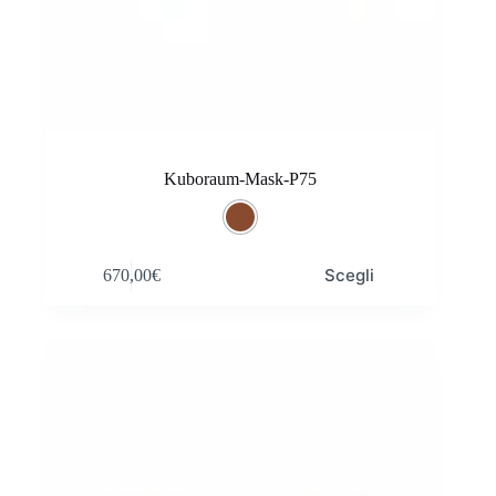
Kuboraum-Mask-P75
Questo
Scegli
670,00
€
prodotto
ha
più
varianti.
Le
opzioni
possono
essere
scelte
nella
pagina