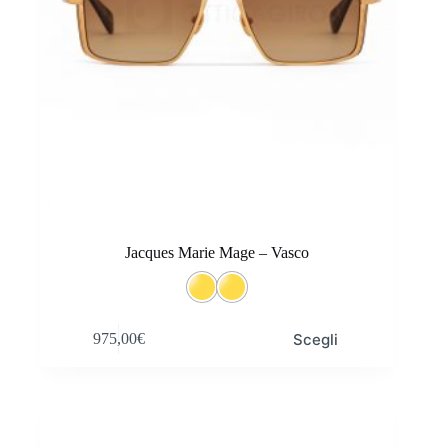
Jacques Marie Mage – Vasco
Questo
Scegli
975,00
€
prodotto
ha
più
varianti.
Le
opzioni