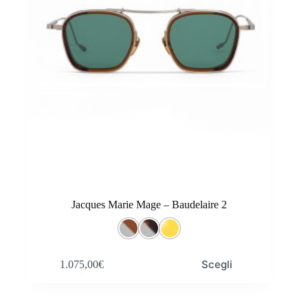
Jacques Marie Mage – Baudelaire 2
Questo
Scegli
1.075,00
€
prodotto
ha
più
varianti.