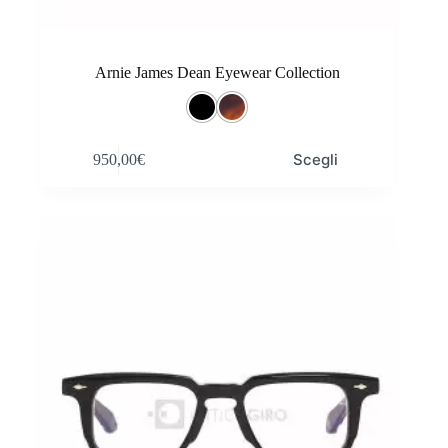
Arnie James Dean Eyewear Collection
Questo
Scegli
950,00
€
prodotto
ha
più
varianti.
Le
opzioni
possono
essere
scelte
nella
pagina
del
prodotto