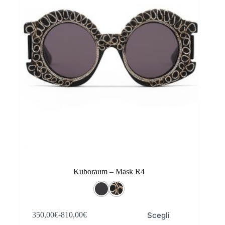
nella
pagina
del
prodotto
Kuboraum – Mask R4
Questo
Scegli
350,00
€
-
810,00
€
prodotto
Fascia