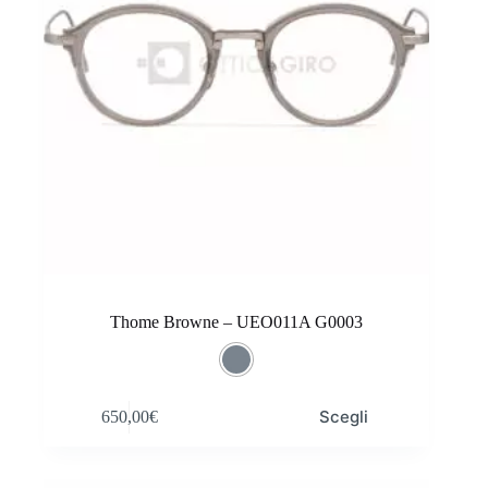
del
prodotto
Thome Browne – UEO011A G0003
Questo
Scegli
650,00
€
prodotto
ha
più
varianti.