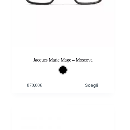
Jacques Marie Mage – Moscova
Questo
Scegli
870,00
€
prodotto
ha
più
varianti.
Le
opzioni
possono
essere
scelte