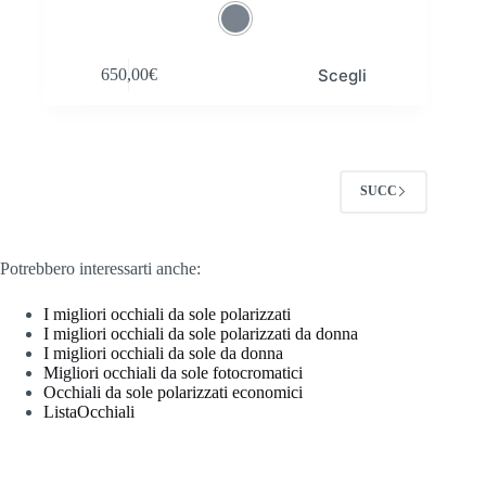
Questo
Scegli
650,00
€
prodotto
ha
più
varianti.
Le
opzioni
SUCC
possono
essere
scelte
nella
Potrebbero interessarti anche:
pagina
del
prodotto
I migliori occhiali da sole polarizzati
I migliori occhiali da sole polarizzati da donna
I migliori occhiali da sole da donna
Migliori occhiali da sole fotocromatici
Occhiali da sole polarizzati economici
ListaOcchiali