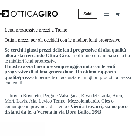
Salta
al
contenuto
Saldi
Carrello
Lenti progressive prezzi a Trento
Ottimi prezzi per gli occhiali con le migliori lenti progressive
Se cerchi i giusti prezzi delle lenti progressive di alta qualità
allora stai cercando Ottica Giro
. Ti offriamo un’ampia scelta tra
le migliori lenti progressive.
Il nostro assortimento è sempre aggiornato
con le lenti
progressive di ultima generazione
.
Un ottimo rapporto
qualità/prezzo
ti permette di acquistare i migliori prodotti a prezzi
contenuti.
Ti trovi a Rovereto, Pergine Valsugana, Riva del Garda, Arco,
Mori, Lavis, Ala, Levico Terme, Mezzolombardo, Cles o
comunque in provincia di Trento?
Vieni a trovarci, siamo poco
distanti da te, a Verona in via Dora Baltea 26/B
.