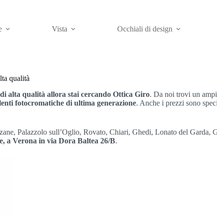
e
Vista
Occhiali di design
lta qualità
 di alta qualità allora stai cercando Ottica Giro
. Da noi trovi un ampio
 lenti fotocromatiche di ultima generazione
. Anche i prezzi sono specia
zane, Palazzolo sull’Oglio, Rovato, Chiari, Ghedi, Lonato del Garda,
te, a Verona in via Dora Baltea 26/B
.