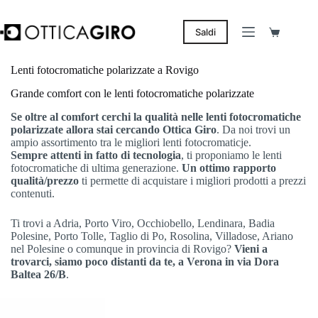
Salta
al
contenuto
Saldi
Carrello
Lenti fotocromatiche polarizzate a Rovigo
Grande comfort con le lenti fotocromatiche polarizzate
Se oltre al comfort cerchi la qualità nelle lenti fotocromatiche
polarizzate allora stai cercando Ottica Giro
. Da noi trovi un
ampio assortimento tra le migliori lenti fotocromaticje.
Sempre attenti in fatto di tecnologia
, ti proponiamo le lenti
fotocromatiche di ultima generazione.
Un ottimo rapporto
qualità/prezzo
ti permette di acquistare i migliori prodotti a prezzi
contenuti.
Ti trovi a Adria, Porto Viro, Occhiobello, Lendinara, Badia
Polesine, Porto Tolle, Taglio di Po, Rosolina, Villadose, Ariano
nel Polesine o comunque in provincia di Rovigo?
Vieni a
trovarci, siamo poco distanti da te, a Verona in via Dora
Baltea 26/B
.