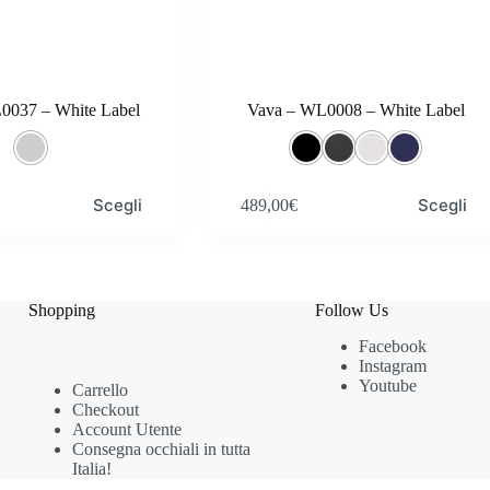
0037 – White Label
Vava – WL0008 – White Label
Questo
Scegli
Scegli
489,00
€
prodotto
ha
più
varianti.
Le
opzioni
Shopping
Follow Us
possono
Facebook
essere
Instagram
scelte
Youtube
nella
Carrello
pagina
Checkout
del
Account Utente
prodotto
Consegna occhiali in tutta
Italia!