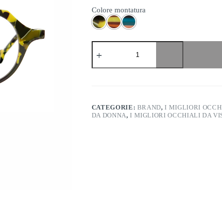
Colore montatura
l.a.
Eyeworks
-
Quill
quantità
CATEGORIE:
BRAND
,
I MIGLIORI OCCH
DA DONNA
,
I MIGLIORI OCCHIALI DA V