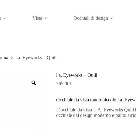
e
Vista
Occhiali di design
donna
l.a. Eyeworks – Quill
l.a. Eyeworks – Quill
Zoom
365,00
€
Occhiale da vista tondo piccolo l.a. Eyew
L’occhiale da vista L.A. Eyeworks Quill 
occhiale dal design moderno e pulito arricc