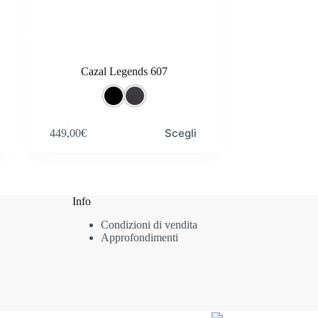
Cazal Legends 607
Questo
Scegli
449,00
€
prodotto
ha
più
varianti.
Le
opzioni
Info
possono
Condizioni di vendita
essere
Approfondimenti
scelte
nella
pagina
del
prodotto