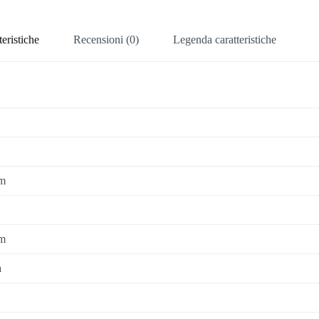
teristiche
Recensioni (0)
Legenda caratteristiche
m
m
a