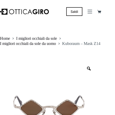
Salta
al
contenuto
Saldi
Carrello
Home
I migliori occhiali da sole
I migliori occhiali da sole da uomo
Kuboraum – Mask Z14
Zoom