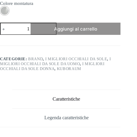
Colore montatura
Kuboraum
Aggiungi al carrello
-
Mask
Z14
quantità
CATEGORIE:
BRAND
,
I MIGLIORI OCCHIALI DA SOLE
,
I
MIGLIORI OCCHIALI DA SOLE DA UOMO
,
I MIGLIORI
OCCHIALI DA SOLE DONNA
,
KUBORAUM
Caratteristiche
Legenda caratteristiche