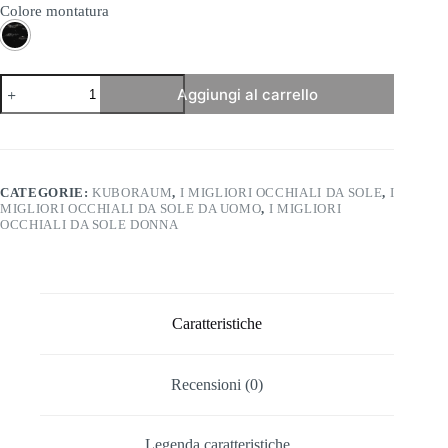
Colore montatura
Kuboraum
Aggiungi al carrello
-
Mask
Q7
quantità
CATEGORIE:
KUBORAUM
,
I MIGLIORI OCCHIALI DA SOLE
,
I
MIGLIORI OCCHIALI DA SOLE DA UOMO
,
I MIGLIORI
OCCHIALI DA SOLE DONNA
Caratteristiche
Recensioni (0)
Legenda caratteristiche