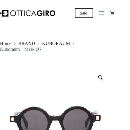
Salta
al
contenuto
Saldi
Carrello
Home
BRAND
KUBORAUM
Kuboraum – Mask Q7
Zoom