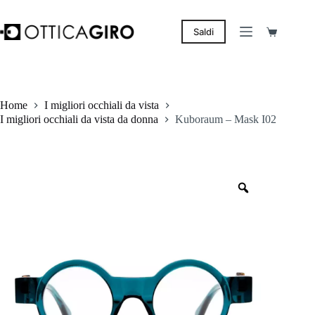
Salta
al
contenuto
Saldi
Carrello
Home
I migliori occhiali da vista
I migliori occhiali da vista da donna
Kuboraum – Mask I02
Zoom