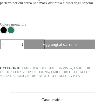
perfetto per chi cerca una mask distintiva e fuori dagli schemi.
Colore montatura
Kuboraum
Aggiungi al carrello
-
Mask
I02
quantità
CATEGORIE:
I MIGLIORI OCCHIALI DA VISTA
,
I MIGLIORI
OCCHIALI DA VISTA DA DONNA
,
I MIGLIORI OCCHIALI DA
VISTA DA UOMO
,
KUBORAUM
,
OCCHIALI DA VISTA
Caratteristiche