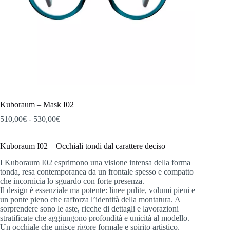
Kuboraum – Mask I02
Fascia
510,00
€
-
530,00
€
di
prezzo:
Kuboraum I02 – Occhiali tondi dal carattere deciso
da
510,00€
I Kuboraum I02 esprimono una visione intensa della forma
a
tonda, resa contemporanea da un frontale spesso e compatto
530,00€
che incornicia lo sguardo con forte presenza.
Il design è essenziale ma potente: linee pulite, volumi pieni e
un ponte pieno che rafforza l’identità della montatura. A
sorprendere sono le aste, ricche di dettagli e lavorazioni
stratificate che aggiungono profondità e unicità al modello.
Un occhiale che unisce rigore formale e spirito artistico,