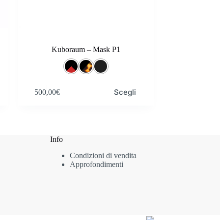
Kuboraum – Mask P1
Questo
Scegli
500,00
€
prodotto
ha
più
varianti.
Le
opzioni
Info
possono
Condizioni di vendita
essere
Approfondimenti
scelte
nella
pagina
del
prodotto