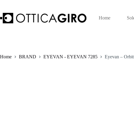
Salta
al
contenuto
Home
Sol
Home
BRAND
EYEVAN - EYEVAN 7285
Eyevan – Orbit