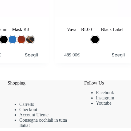
aum – Mask K3
Vava – BL0011 – Black Label
Questo
Scegli
Scegli
€
489,00
€
prodotto
ha
più
varianti.
Le
opzioni
Shopping
Follow Us
possono
Facebook
essere
Instagram
scelte
Youtube
nella
Carrello
pagina
Checkout
del
Account Utente
prodotto
Consegna occhiali in tutta
Italia!