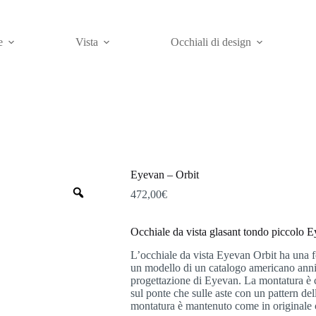
e
Vista
Occhiali di design
Eyevan – Orbit
Zoom
472,00
€
Occhiale da vista glasant tondo piccolo 
L’occhiale da vista Eyevan Orbit ha una f
un modello di un catalogo americano anni 
progettazione di Eyevan. La montatura è co
sul ponte che sulle aste con un pattern dell
montatura è mantenuto come in originale con