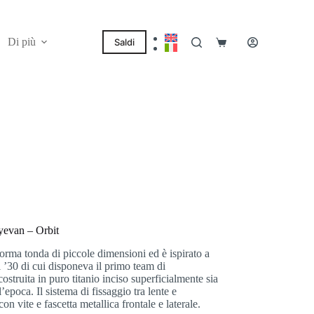
Di più
Saldi
Carrello
Eyevan – Orbit
orma tonda di piccole dimensioni ed è ispirato a
’30 di cui disponeva il primo team di
struita in puro titanio inciso superficialmente sia
’epoca. Il sistema di fissaggio tra lente e
 vite e fascetta metallica frontale e laterale.