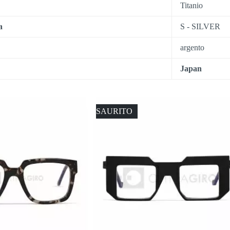
Titanio
a
S - SILVER
argento
Japan
ESAURITO