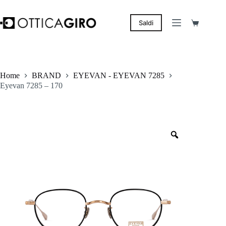
Salta
al
contenuto
Saldi
Carrello
Home
BRAND
EYEVAN - EYEVAN 7285
Eyevan 7285 – 170
Zoom