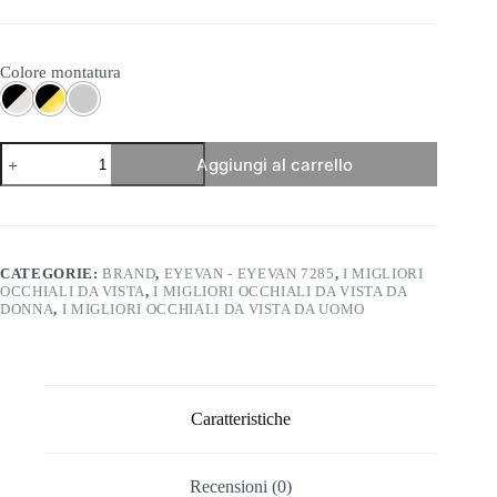
Colore montatura
Eyevan
Aggiungi al carrello
7285
-
170
quantità
CATEGORIE:
BRAND
,
EYEVAN - EYEVAN 7285
,
I MIGLIORI
OCCHIALI DA VISTA
,
I MIGLIORI OCCHIALI DA VISTA DA
DONNA
,
I MIGLIORI OCCHIALI DA VISTA DA UOMO
Caratteristiche
Recensioni (0)