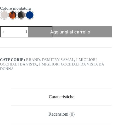
Colore montatura
Dzmitry
Aggiungi al carrello
Samal
-
Charlie
quantità
CATEGORIE:
BRAND
,
DZMITRY SAMAL
,
I MIGLIORI
OCCHIALI DA VISTA
,
I MIGLIORI OCCHIALI DA VISTA DA
DONNA
Caratteristiche
Recensioni (0)