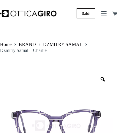
Salta
al
contenuto
Saldi
Carrello
Home
BRAND
DZMITRY SAMAL
Dzmitry Samal – Charlie
Zoom