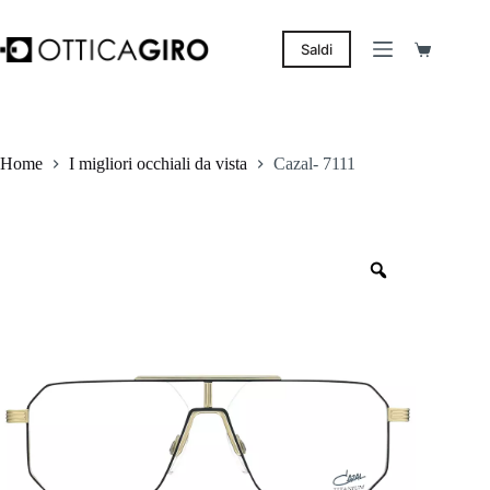
Salta
al
contenuto
Saldi
Carrello
Home
I migliori occhiali da vista
Cazal- 7111
Zoom