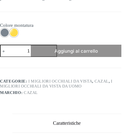
Colore montatura
Cazal-
Aggiungi al carrello
7111
quantità
CATEGORIE:
I MIGLIORI OCCHIALI DA VISTA
,
CAZAL
,
I
MIGLIORI OCCHIALI DA VISTA DA UOMO
MARCHIO:
CAZAL
Caratteristiche